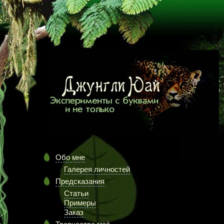
Обо мне
Галерея личностей
Предсказания
Статьи
Примеры
Заказ