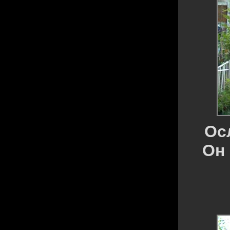
Ос
Он 