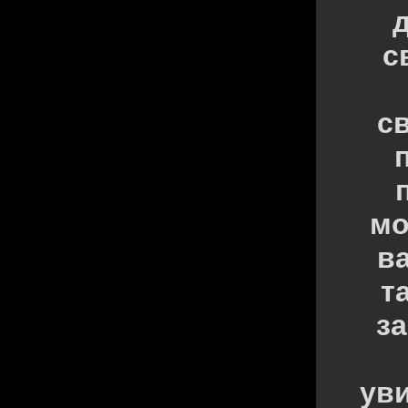
с
с
мо
в
т
з
уви