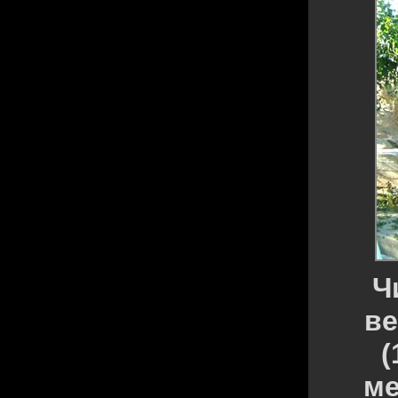
Ч
ве
(
ме