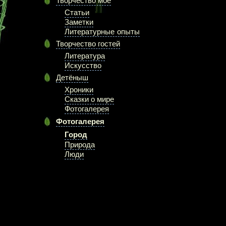
Творчество моё
Статьи
Заметки
Литературные опыты
Творчество гостей
Литература
Искусство
Детёныш
Хроники
Сказки о мире
Фотогалерея
Фотогалерея
Город
Природа
Люди