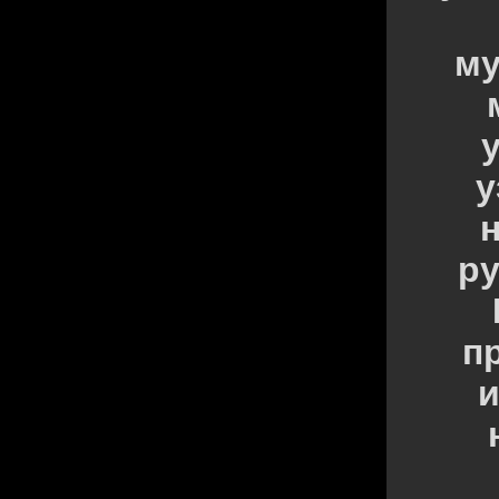
му
у
н
ру
п
и