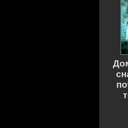
Дом
сн
по
т