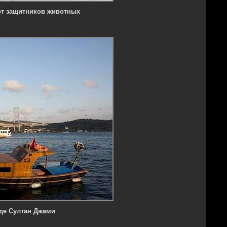
от защитников животных
де Султан Джами