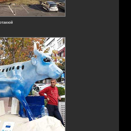
ртакюй