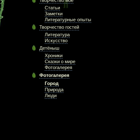
Творчество моё
Статьи
Заметки
Литературные опыты
Творчество гостей
Литература
Искусство
Детёныш
Хроники
Сказки о мире
Фотогалерея
Фотогалерея
Город
Природа
Люди