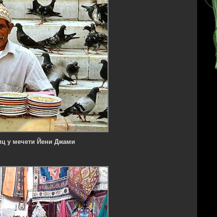
иц у мечети Йени Джами