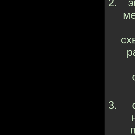
э
ме
сх
р