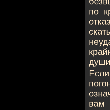
безв
по к
отк
ска
неуд
край
души
Если
пого
озна
вам 