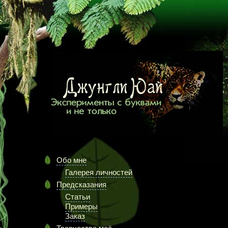
Обо мне
Галерея личностей
Предсказания
Статьи
Примеры
Заказ