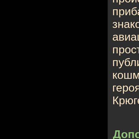
приб
знак
ави
прос
публ
кош
гер
Крюг
Допо