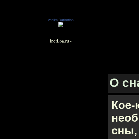
Vanika Darkorion
О сн
Кое-
нео
сны