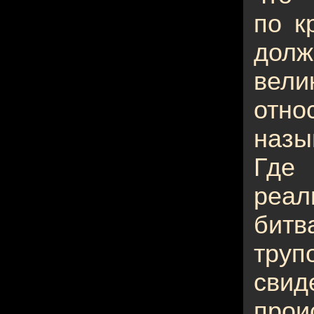
по к
дол
вели
отно
назы
Где
реал
битв
тру
св
про