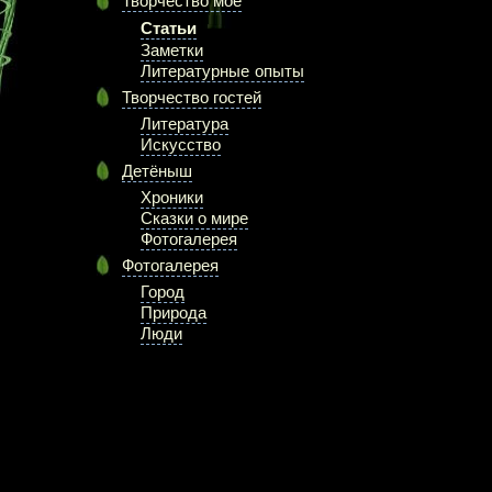
Творчество моё
Статьи
Заметки
Литературные опыты
Творчество гостей
Литература
Искусство
Детёныш
Хроники
Сказки о мире
Фотогалерея
Фотогалерея
Город
Природа
Люди