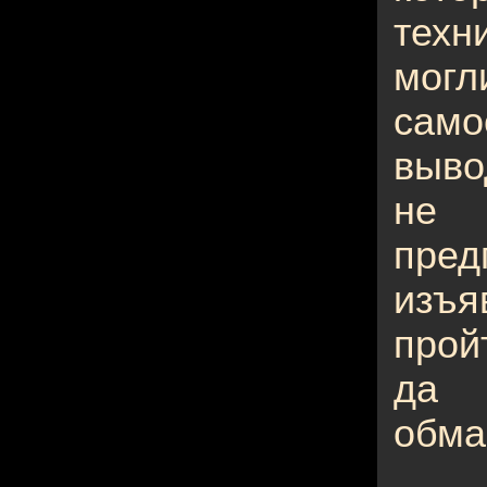
тех
мог
само
выво
не 
пре
изъя
прой
да 
обма