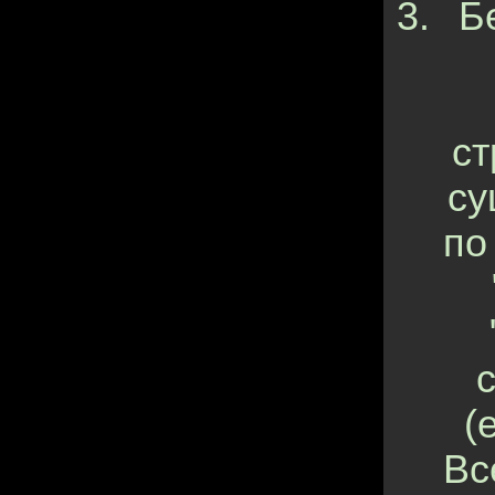
Б
ст
су
по
(
Вс