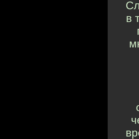
Сл
в 
м
ч
вр