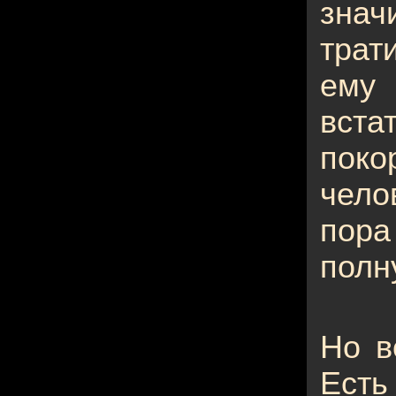
знач
трат
ему
вст
по
чело
пор
полн
Но в
Ест