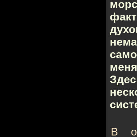
мор
фак
духо
нема
сам
меня
Здес
нес
сист
В о