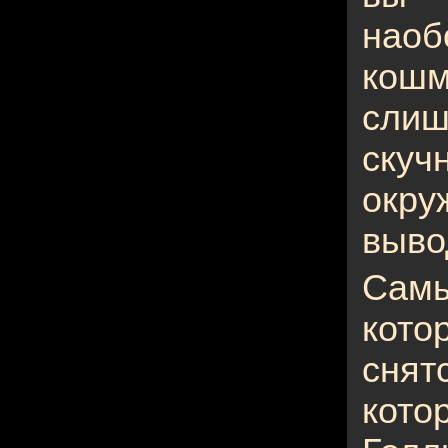
нао
кош
сли
скуч
окр
выво
Сам
кото
сня
кото