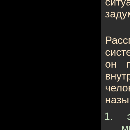
ситу
заду
Рас
сист
он п
вну
чел
назы
м