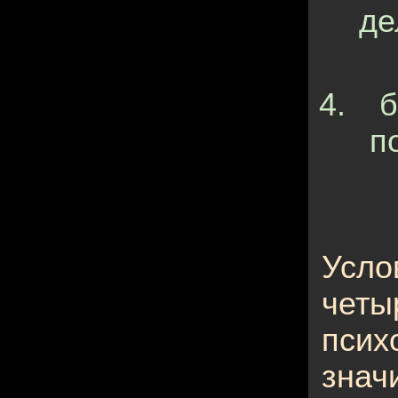
де
б
п
Усло
чет
пси
зна