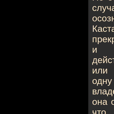
слу
осоз
Каст
прек
и с
дейс
или 
одну
влад
она 
что 