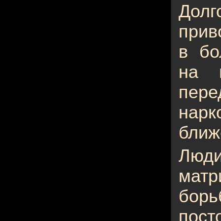
Долг
прив
в бо
на 
пере
нарк
ближ
Люд
матр
бор
пост