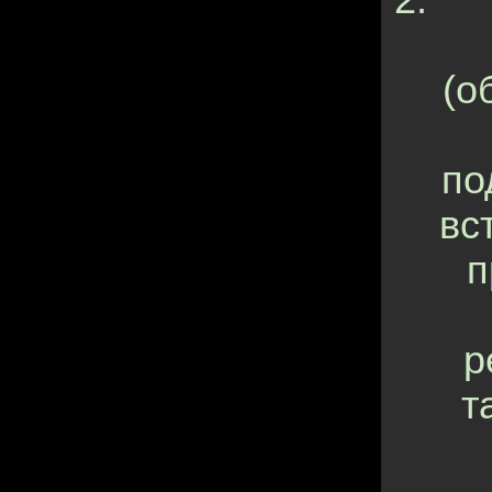
(о
по
вс
п
р
т