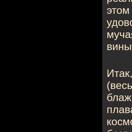
эт
удо
муча
вины
Итак
(ве
бла
плав
косм