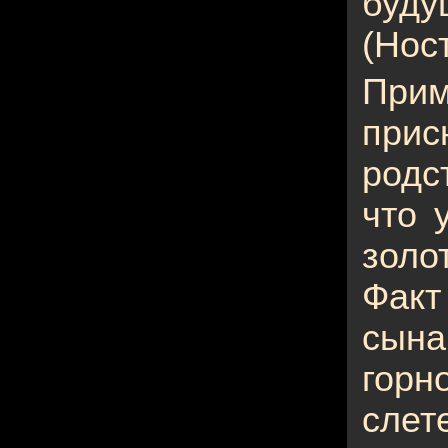
бу
(Нос
При
пр
родс
что 
золо
Факт
сына
горн
слет