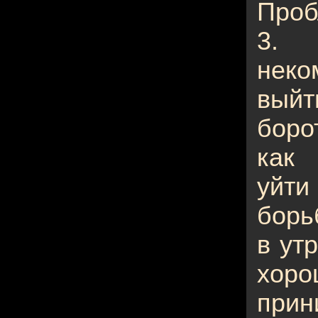
Проб
3. 
неко
выйт
боро
как 
уйти
борь
в ут
хор
при