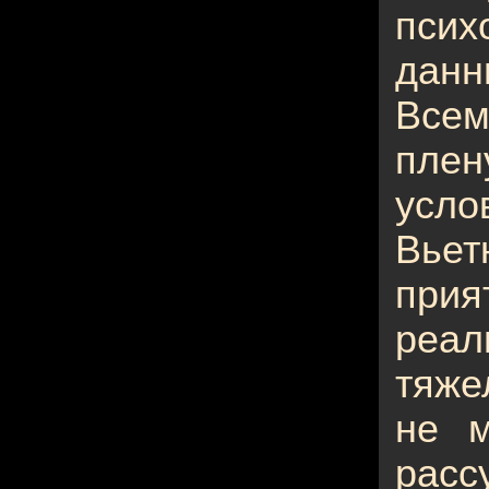
псих
данн
Всем
плен
усло
Вье
при
реа
тяже
не м
рас