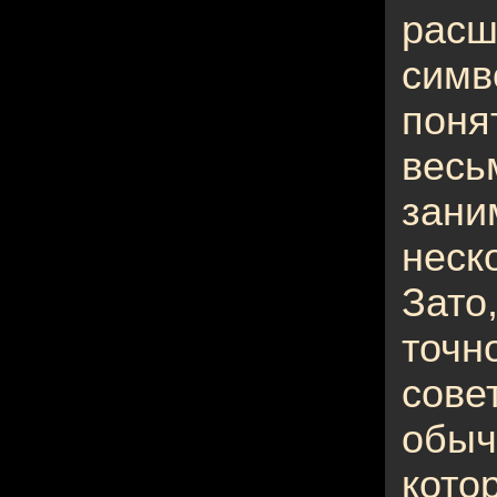
рас
симв
пон
вес
зан
неск
Зато
точн
сове
обыч
кот