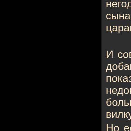
него
сын
цара
И со
доба
пок
нед
боль
вилку
Но е