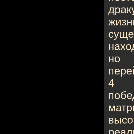
дра
жизн
сущ
нахо
но 
пере
4 м
поб
матр
вы
реал