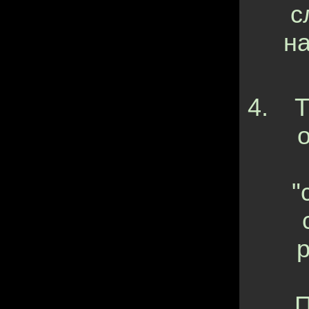
с
н
Т
"
П