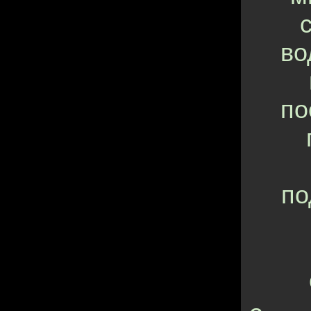
во
по
по