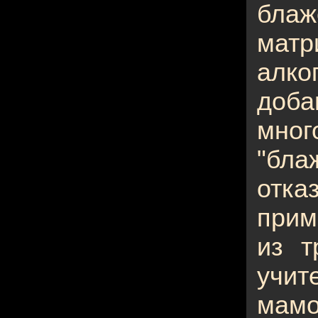
блаж
матр
алко
доб
мног
"бла
отка
прим
из т
учит
мам