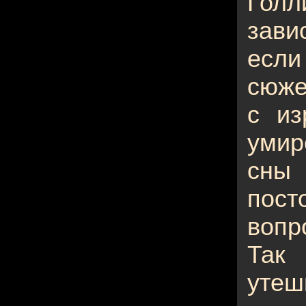
Гол
зави
если
сюже
с из
уми
сны
пос
вопр
Так
уте