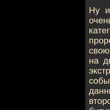
Ну и
очен
кат
прор
свою
на д
экст
соб
дан
вто