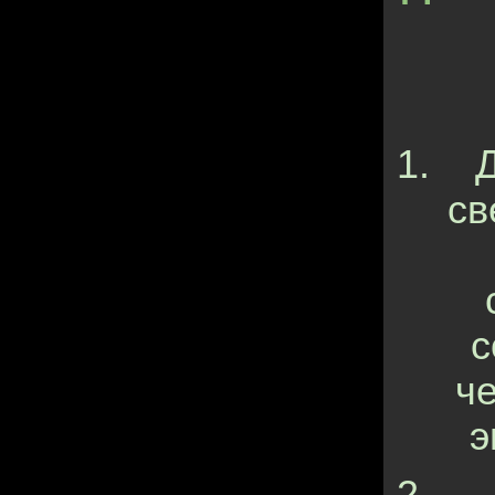
св
с
ч
э