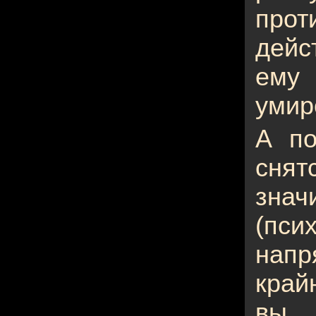
прот
дейс
ем
умир
А по
сня
зна
(пс
напр
край
вы 