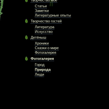
Творчество моё
Статьи
Заметки
Литературные опыты
Творчество гостей
Литература
Искусство
Детёныш
Хроники
Сказки о мире
Фотогалерея
Фотогалерея
Город
Природа
Люди