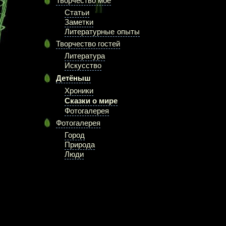
Творчество моё
Статьи
Заметки
Литературные опыты
Творчество гостей
Литература
Искусство
Детёныш
Хроники
Сказки о мире
Фотогалерея
Фотогалерея
Город
Природа
Люди