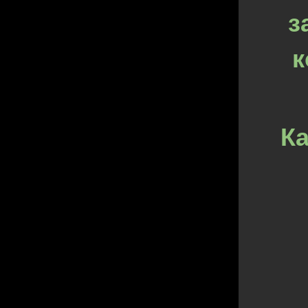
з
к
Ка