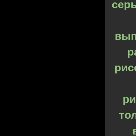
сер
вып
р
рис
ри
то