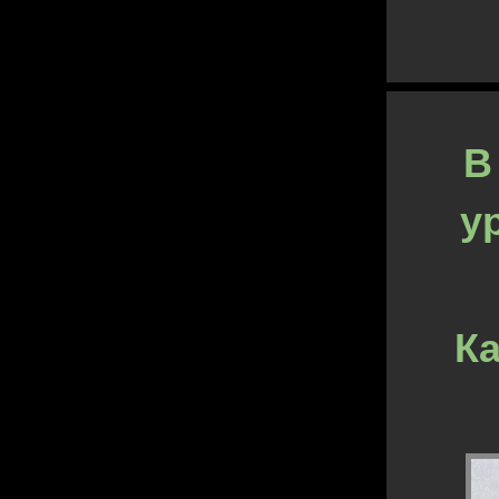
В
у
Ка