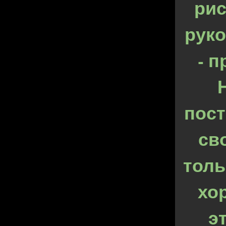
рис
рук
- 
пост
св
толь
хо
э