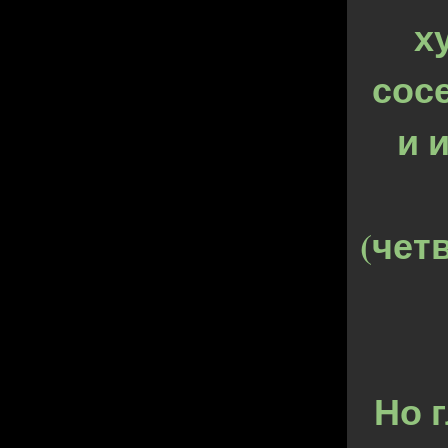
х
сос
и 
(чет
Но 