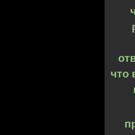
от
что 
п