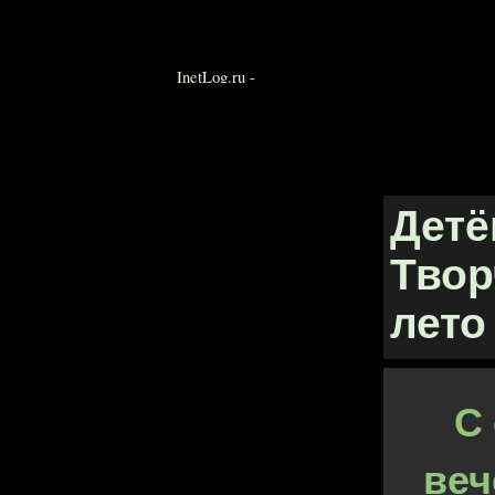
Детё
Твор
лето 
С
веч