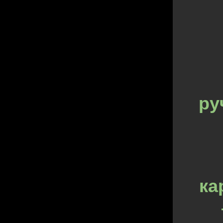
ру
ка