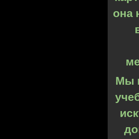
она 
ме
Мы 
уче
иск
до