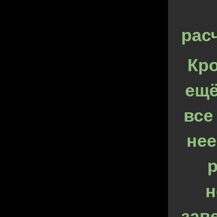
рас
Кр
ещё
все
нее
р
н
зав