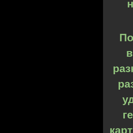
н
По
в
раз
ра
у
г
карт