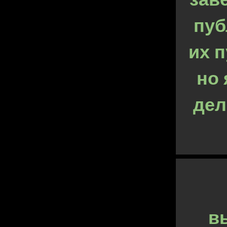
пуб
их п
но 
дел
в