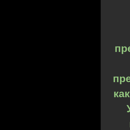
пр
пр
ка