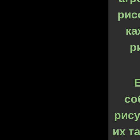
рис
ка
р
со
рису
их т