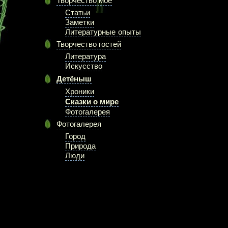
Творчество моё
Статьи
Заметки
Литературные опыты
Творчество гостей
Литература
Искусство
Детёныш
Хроники
Сказки о мире
Фотогалерея
Фотогалерея
Город
Природа
Люди