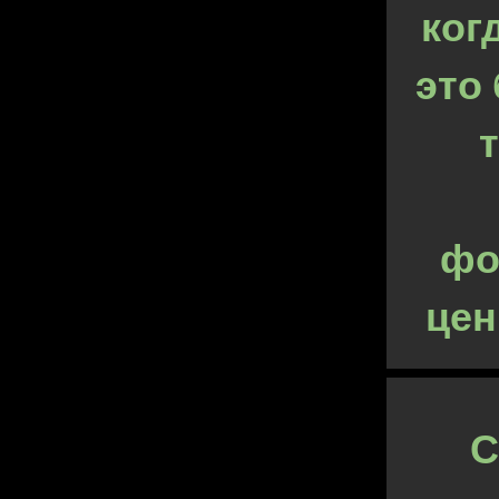
ког
это 
фо
цен
С