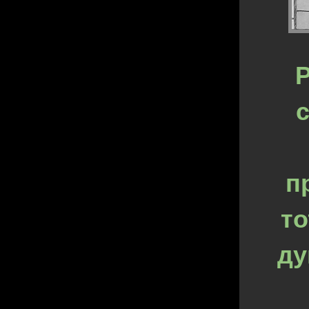
Р
с
п
то
ду