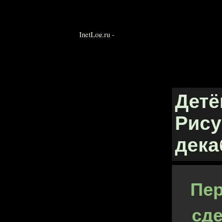
Детё
Рису
дека
Пер
сде