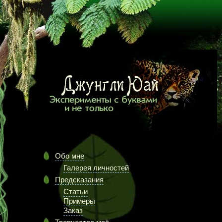
Обо мне
Галерея личностей
Предсказания
Статьи
Примеры
Заказ