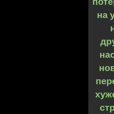
поте
на 
др
на
нов
пер
хуж
ст