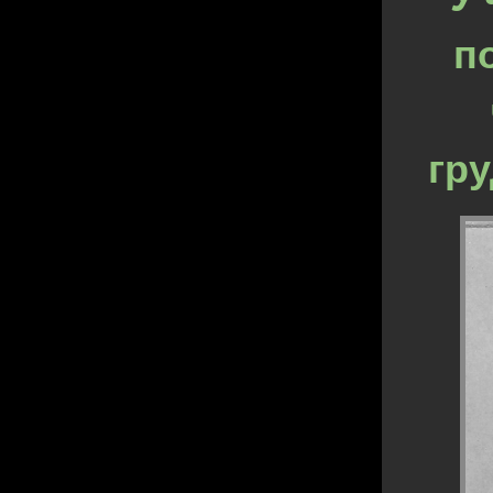
п
гру