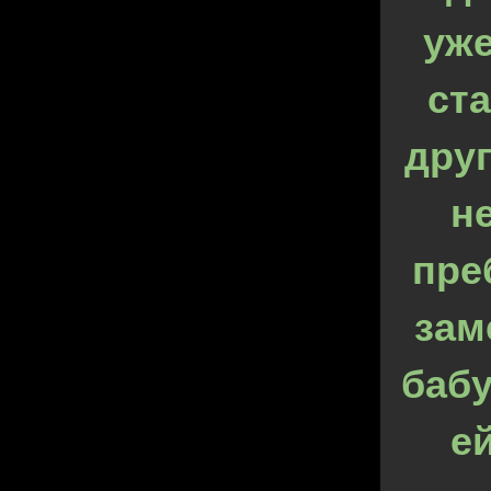
уже
ст
друг
н
пре
зам
баб
е