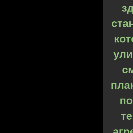
з
ста
кот
ули
с
план
по
те
агр