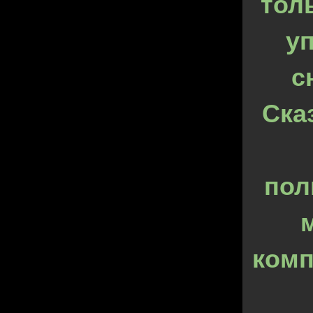
тол
уп
с
Ска
пол
комп