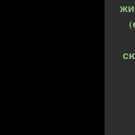
жи
сю