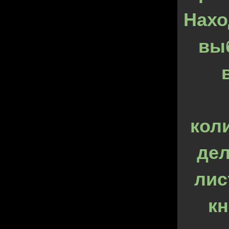
Нахо
вы
кол
дел
лис
кн