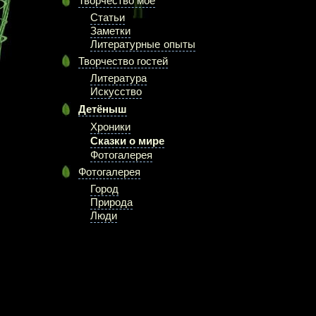
Творчество моё
Статьи
Заметки
Литературные опыты
Творчество гостей
Литература
Искусство
Детёныш
Хроники
Сказки о мире
Фотогалерея
Фотогалерея
Город
Природа
Люди