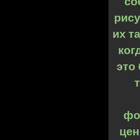
со
рису
их т
ког
это 
фо
цен