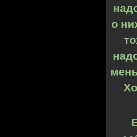
над
о ни
то
надо
мень
Хо