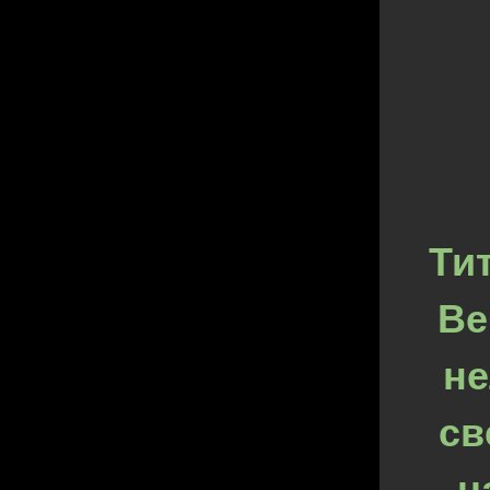
Ти
Ве
не
св
ч