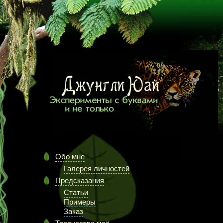
Обо мне
Галерея личностей
Предсказания
Статьи
Примеры
Заказ