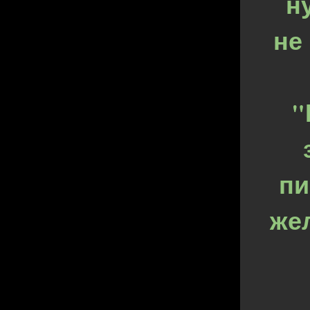
н
не
"
пи
же