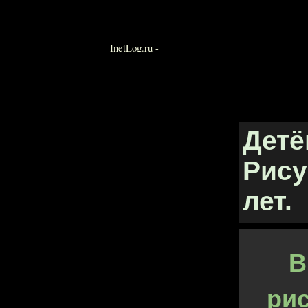
Детё
Рису
лет.
В
ри